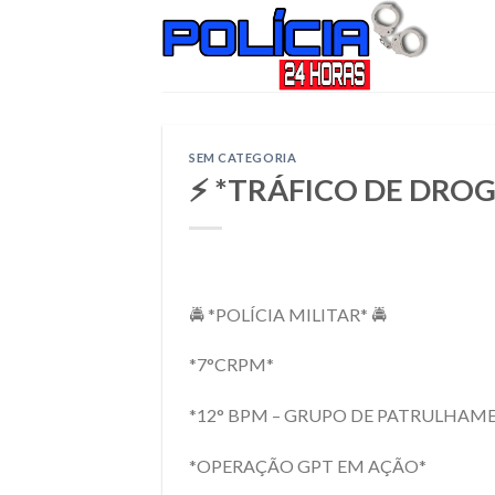
Skip
to
content
SEM CATEGORIA
⚡ *TRÁFICO DE DROG
🚔 *POLÍCIA MILITAR* 🚔
*7°CRPM*
*12° BPM – GRUPO DE PATRULHAM
*OPERAÇÃO GPT EM AÇÃO*