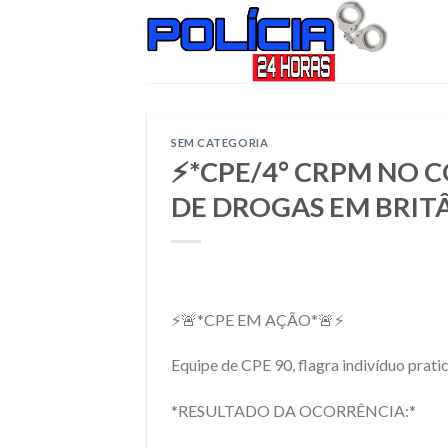
Skip
to
content
SEM CATEGORIA
⚡*CPE/4° CRPM NO 
DE DROGAS EM BRIT
⚡🚨*CPE EM AÇÃO*🚨⚡
Equipe de CPE 90, flagra indivíduo prati
*RESULTADO DA OCORRÊNCIA:*