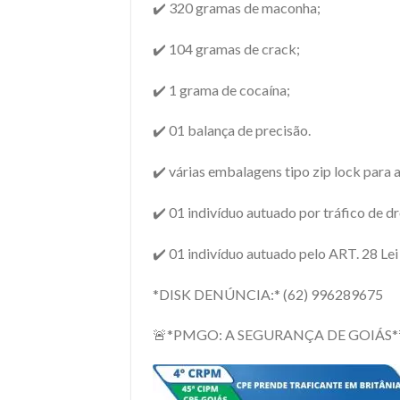
✔️ 320 gramas de maconha;
✔️ 104 gramas de crack;
✔️ 1 grama de cocaína;
✔️ 01 balança de precisão.
✔️ várias embalagens tipo zip lock para 
✔️ 01 indivíduo autuado por tráfico de d
✔️ 01 indivíduo autuado pelo ART. 28 Lei
*DISK DENÚNCIA:* (62) 996289675
🚨*PMGO: A SEGURANÇA DE GOIÁS*