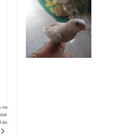
, na
ntar
l do