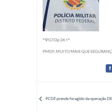
*🦅GTOp 24 ⚡*
PMDF, MUITO MAIS QUE SEGURAN
PCDF prende foragido da operação