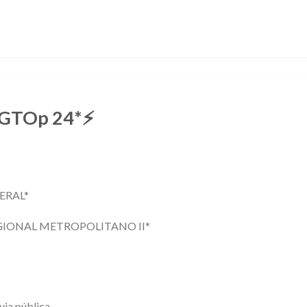
 *GTOp 24*⚡
ERAL*
IONAL METROPOLITANO II*
via pública.