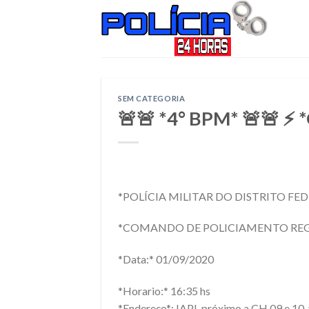
Skip
to
content
SEM CATEGORIA
🚨🚨 *4° BPM* 🚨🚨 ⚡
*POLÍCIA MILITAR DO DISTRITO FED
*COMANDO DE POLICIAMENTO REG
*Data:* 01/09/2020
*Horario:* 16:35 hs
*Endereço*: IAPI, próximo a CH 09 e 10, 