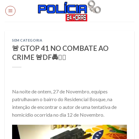
Skip
to
content
SEM CATEGORIA
🚨 GTOP 41 NO COMBATE AO
CRIME 🚨DF🚔👨‍✈️
Na noite de ontem, 27 de Novembro, equipes
patrulhavam o bairro do Residencial Bosque, na
intenção de encontrar o autor de uma tentativa de
homicídio ocorrida no dia 12 de Novembro.
Tocador
de