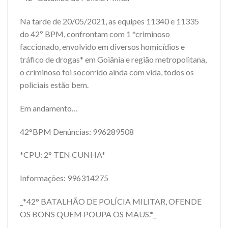
Na tarde de 20/05/2021, as equipes 11340 e 11335
do 42º BPM, confrontam com 1 *criminoso
faccionado, envolvido em diversos homicídios e
tráfico de drogas* em Goiânia e região metropolitana,
o criminoso foi socorrido ainda com vida, todos os
policiais estão bem.
Em andamento…
42°BPM Denúncias: 996289508
*CPU: 2° TEN CUNHA*
Informações: 996314275
_*42° BATALHÃO DE POLÍCIA MILITAR, OFENDE
OS BONS QUEM POUPA OS MAUS.*_