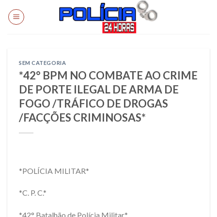
Skip
to
content
SEM CATEGORIA
*42° BPM NO COMBATE AO CRIME
DE PORTE ILEGAL DE ARMA DE
FOGO /TRÁFICO DE DROGAS
/FACÇÕES CRIMINOSAS*
*POLÍCIA MILITAR*
*C. P. C.*
*42° Batalhão de Polícia Militar*