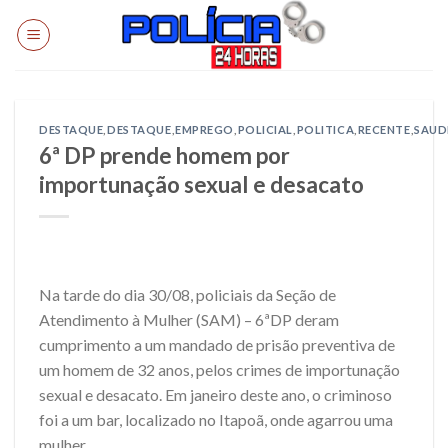
Skip
to
content
DESTAQUE
,
DESTAQUE
,
EMPREGO
,
POLICIAL
,
POLITICA
,
RECENTE
,
SAUD
6ª DP prende homem por
importunação sexual e desacato
Na tarde do dia 30/08, policiais da Seção de
Atendimento à Mulher (SAM) – 6ªDP deram
cumprimento a um mandado de prisão preventiva de
um homem de 32 anos, pelos crimes de importunação
sexual e desacato. Em janeiro deste ano, o criminoso
foi a um bar, localizado no Itapoã, onde agarrou uma
mulher.