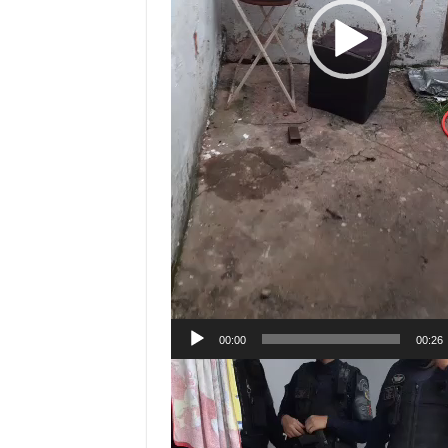
00:00
00:26
Tocador
de
vídeo