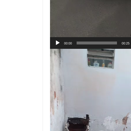
00:00
00:25
Tocador
de
vídeo