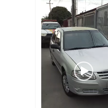
de
vídeo