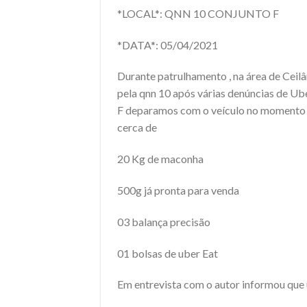
*LOCAL*: QNN 10 CONJUNTO F
*DATA*: 05/04/2021
Durante patrulhamento , na área de Ceil
pela qnn 10 após várias denúncias de Ub
F deparamos com o veículo no momento d
cerca de
20 Kg de maconha
500g já pronta para venda
03 balança precisão
01 bolsas de uber Eat
Em entrevista com o autor informou que u