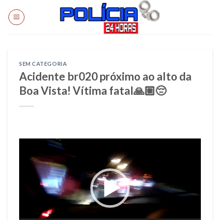
Skip
to
content
SEM CATEGORIA
Acidente br020 próximo ao alto da
Boa Vista! Vítima fatal🙏🏼😔
Tocador
de
vídeo