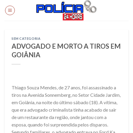
Skip
to
content
SEM CATEGORIA
ADVOGADO E MORTO A TIROS EM
GOIÂNIA
Thiago Souza Mendes, de 27 anos, foi assassinado a
tiros na Avenida Sonnemberg, no Setor Cidade Jardim,
em Goiânia, na noite do último sábado (18). A vítima,
que era advogado criminalista tinha acabado de sair
de um restaurante da região, onde jantou com a
esposa, quando foi surpreendida pelos disparos.
Segundo familiares, o advogado entrava no Ford Ka,