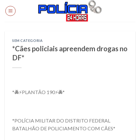
Skip
to
content
SEM CATEGORIA
*Cães policiais apreendem drogas no
DF*
*🚔⚡PLANTÃO 190⚡🚔*
*POLÍCIA MILITAR DO DISTRITO FEDERAL
BATALHÃO DE POLICIAMENTO COM CÃES*