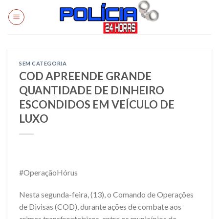
Skip
to
content
SEM CATEGORIA
COD APREENDE GRANDE
QUANTIDADE DE DINHEIRO
ESCONDIDOS EM VEÍCULO DE
LUXO
#OperaçãoHórus
Nesta segunda-feira, (13), o Comando de Operações
de Divisas (COD), durante ações de combate aos
crimes transfronteiriços, entre os municípios de