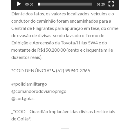
00:00
01:20
Diante dos fatos, os valores localizados, veículos e o
condutor do caminhão foram encaminhados para a
Central de Flagrantes para apuração em tese, do crime
de evasão de divisas, sendo lavrado o Termo de
Exibição e Apreensão da Toyota/Hilux SW4 e do
montante de R$150.200,00 (cento e cinquenta mil e
duzentos reais).
*COD DENÚNCIA*📞(62) 99940-3365
@policiamilitargo
@comandorodoviariopmgo
@cod.goias
_*COD – Guardião implacável das divisas territoriais
de Goiás*._