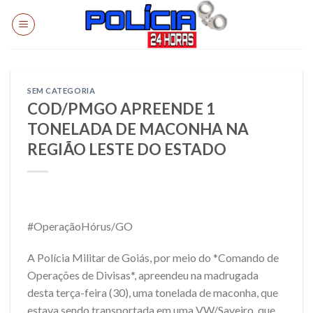
Skip
to
content
SEM CATEGORIA
COD/PMGO APREENDE 1
TONELADA DE MACONHA NA
REGIÃO LESTE DO ESTADO
#OperaçãoHórus/GO
A Polícia Militar de Goiás, por meio do *Comando de
Operações de Divisas*, apreendeu na madrugada
desta terça-feira (30), uma tonelada de maconha, que
estava sendo transportada em uma VW/Saveiro, que