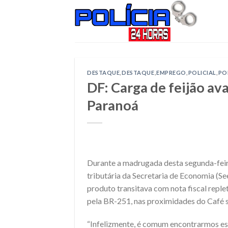
Skip
to
content
DESTAQUE
,
DESTAQUE
,
EMPREGO
,
POLICIAL
,
PO
DF: Carga de feijão av
Paranoá
Durante a madrugada desta segunda-feira
tributária da Secretaria de Economia (S
produto transitava com nota fiscal reple
pela BR-251, nas proximidades do Café 
“Infelizmente, é comum encontrarmos ess