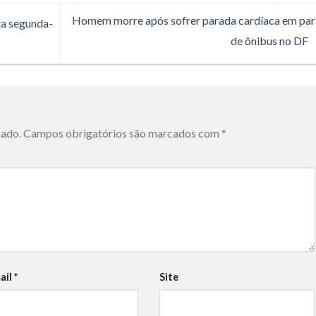
Homem morre após sofrer parada cardíaca em pa
ta segunda-
de ônibus no DF
cado.
Campos obrigatórios são marcados com
*
ail
*
Site