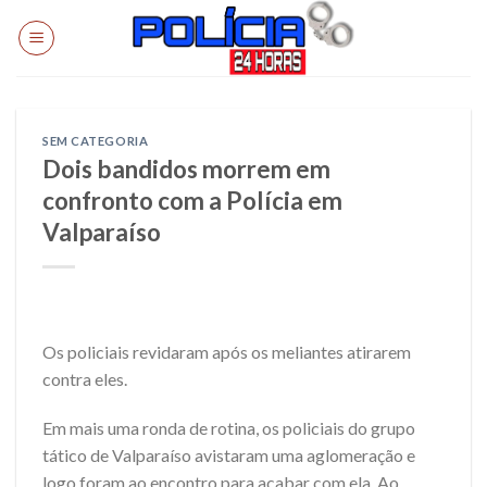
Skip
to
content
SEM CATEGORIA
Dois bandidos morrem em
confronto com a Polícia em
Valparaíso
Os policiais revidaram após os meliantes atirarem
contra eles.
Em mais uma ronda de rotina, os policiais do grupo
tático de Valparaíso avistaram uma aglomeração e
logo foram ao encontro para acabar com ela. Ao