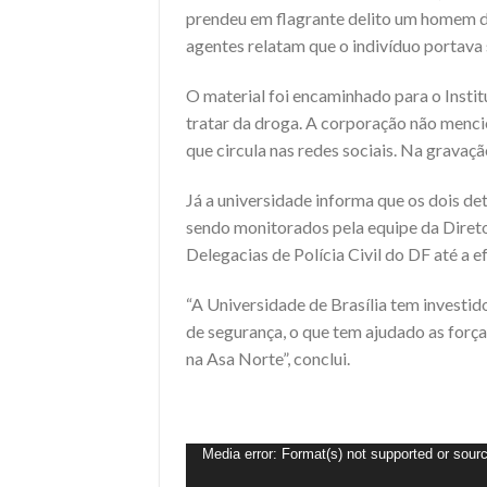
prendeu em flagrante delito um homem de 
agentes relatam que o indivíduo portava
O material foi encaminhado para o Instit
tratar da droga. A corporação não menci
que circula nas redes sociais. Na gravaç
Já a universidade informa que os dois de
sendo monitorados pela equipe da Direto
Delegacias de Polícia Civil do DF até a e
“A Universidade de Brasília tem invest
de segurança, o que tem ajudado as força
na Asa Norte”, conclui.
Tocador
Media error: Format(s) not supported or sourc
de