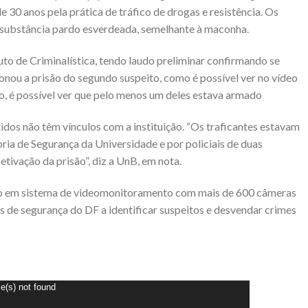
30 anos pela prática de tráfico de drogas e resistência. Os
 substância pardo esverdeada, semelhante à maconha.
uto de Criminalística, tendo laudo preliminar confirmando se
onou a prisão do segundo suspeito, como é possível ver no vídeo
ão, é possível ver que pelo menos um deles estava armado
tidos não têm vínculos com a instituição. “Os traficantes estavam
ria de Segurança da Universidade e por policiais de duas
fetivação da prisão”, diz a UnB, em nota.
ido em sistema de videomonitoramento com mais de 600 câmeras
s de segurança do DF a identificar suspeitos e desvendar crimes
e(s) not found