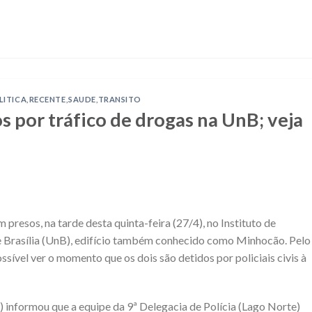
LITICA
,
RECENTE
,
SAUDE
,
TRANSITO
 por tráfico de drogas na UnB; veja
 presos, na tarde desta quinta-feira (27/4), no Instituto de
e Brasília (UnB), edifício também conhecido como Minhocão. Pelo
ossível ver o momento que os dois são detidos por policiais civis à
F) informou que a equipe da 9ª Delegacia de Polícia (Lago Norte)