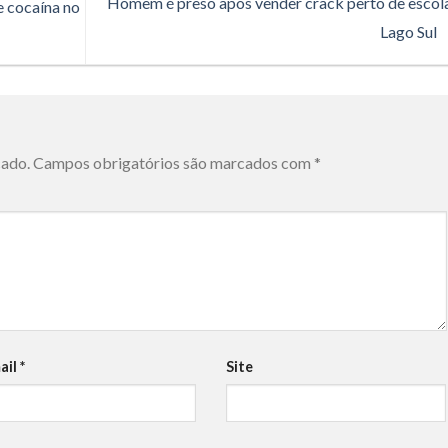
Homem é preso após vender crack perto de escol
e cocaína no
Lago Sul
cado.
Campos obrigatórios são marcados com
*
ail
*
Site