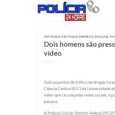
Skip
to
content
DESTAQUE
,
DESTAQUE
,
EMPREGO
,
POLICIAL
,
PO
Dois homens são presos
vídeo
Dois suspeitos de tráfico de drogas foram
Ciência Central (ICC) da Universidade d
vídeo que circula pelas redes sociais, é p
paisana.
A Polícia Civil do Distrito Federal (PCD