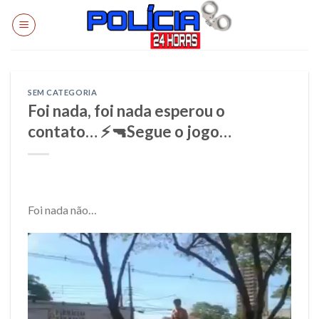
Skip
to
content
SEM CATEGORIA
Foi nada, foi nada esperou o
contato… ⚡🔫Segue o jogo…
Foi nada não…
Tocador
de
vídeo