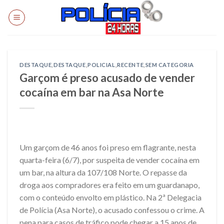
Skip
to
content
DESTAQUE
,
DESTAQUE
,
POLICIAL
,
RECENTE
,
SEM CATEGORIA
Garçom é preso acusado de vender
cocaína em bar na Asa Norte
Um garçom de 46 anos foi preso em flagrante, nesta
quarta-feira (6/7), por suspeita de vender cocaína em
um bar, na altura da 107/108 Norte. O repasse da
droga aos compradores era feito em um guardanapo,
com o conteúdo envolto em plástico. Na 2ª Delegacia
de Polícia (Asa Norte), o acusado confessou o crime. A
pena para casos de tráfico pode chegar a 15 anos de