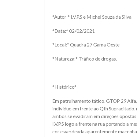
*Autor:* I.V.P.S e Michel Souza da Silva
*Data:* 02/02/2021
*Local:* Quadra 27 Gama Oeste
*Natureza:* Tráfico de drogas.
*Histórico*
Em patrulhamento tático, GTOP 29 Alfa, 
indivíduo em frente ao Qth Supracitado,
ambos se evadiram em direções opostas 
I.V.P.S logo a frente na rua portando a
cor esverdeada aparentemente maconha. 