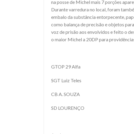
na posse de Michel mais 7 porções apa
Durante varredura no local, foram tamb
embalo da substância entorpecente, papel
como balança de precisão e objetos para
voz de prisão aos envolvidos e feito o 
o maior Michel a 20DP para providências
GTOP 29 Alfa
SGT Luiz Teles
CB A. SOUZA
SD LOURENÇO