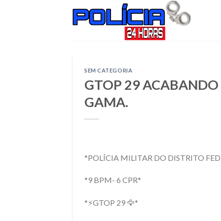
Skip
to
content
SEM CATEGORIA
GTOP 29 ACABANDO 
GAMA.
*POLÍCIA MILITAR DO DISTRITO FED
*9 BPM- 6 CPR*
*⚡GTOP 29 🦅*