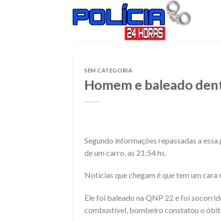
Skip
to
content
SEM CATEGORIA
Homem e baleado dentr
Segundo informações repassadas a essa p
de um carro, as 21:54 hs.
Notícias que chegam é que tem um cara m
Ele foi baleado na QNP 22 e foi socorri
combustível, bombeiro constatou o óbi