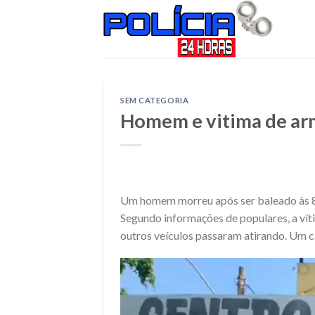
Skip
to
content
SEM CATEGORIA
Homem e vitima de arm
Um homem morreu após ser baleado às 8h
Segundo informações de populares, a ví
outros veículos passaram atirando. Um c
Tocador
de
vídeo