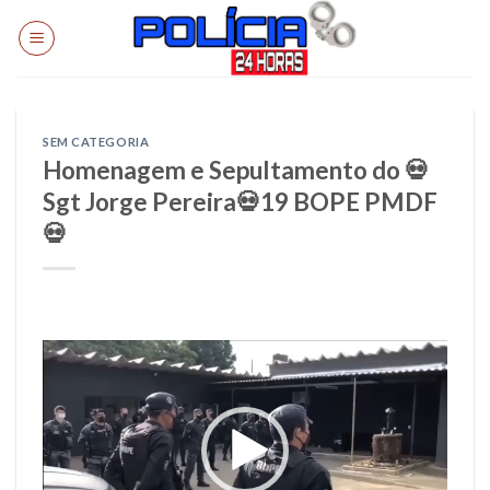
Skip
to
content
SEM CATEGORIA
Homenagem e Sepultamento do 💀
Sgt Jorge Pereira💀19 BOPE PMDF
💀
Tocador
de
vídeo