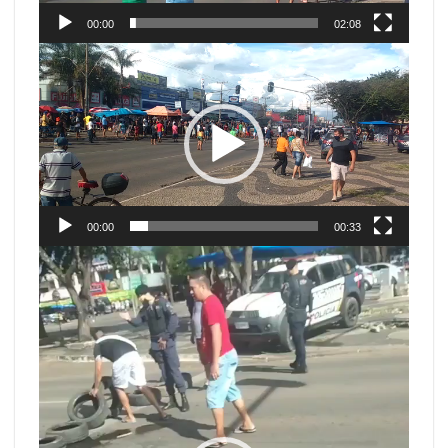
00:00
02:08
Tocador
de
vídeo
00:00
00:33
Tocador
de
vídeo