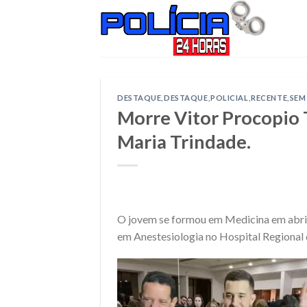
Skip
to
content
DESTAQUE
,
DESTAQUE
,
POLICIAL
,
RECENTE
,
SEM
Morre Vitor Procopio T
Maria Trindade.
O jovem se formou em Medicina em abril
em Anestesiologia no Hospital Regional