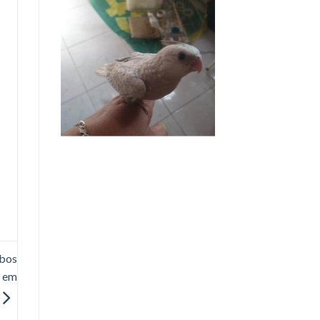
abos
a em