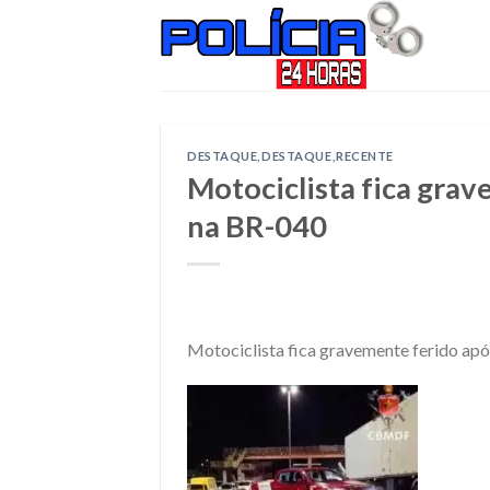
Skip
to
content
DESTAQUE
,
DESTAQUE
,
RECENTE
Motociclista fica grav
na BR-040
Motociclista fica gravemente ferido ap