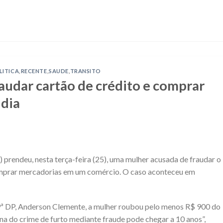
LITICA
,
RECENTE
,
SAUDE
,
TRANSITO
audar cartão de crédito e comprar
ndia
) prendeu, nesta terça-feira (25), uma mulher acusada de fraudar o
omprar mercadorias em um comércio. O caso aconteceu em
ª DP, Anderson Clemente, a mulher roubou pelo menos R$ 900 do
pena do crime de furto mediante fraude pode chegar a 10 anos”,