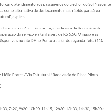
reforçar o atendimento aos passageiros do trecho I do Sol Nascente
iada como alternativa de deslocamento mais rápido para área
tural”, explica.
 Terminal do P Sul. Já na volta, a saída será da Rodoviária do
operação do serviço e a tarifa será de R$ 5,50. O mapa e as
isponíveis no site DF no Ponto a partir de segunda-feira (11).
/ Hélio Prates / Via Estrutural / Rodoviária do Plano Piloto
)
 6h30, 7h20, 9h20, 10h20, 11h15, 12h30, 13h30, 14h30, 15h30 e