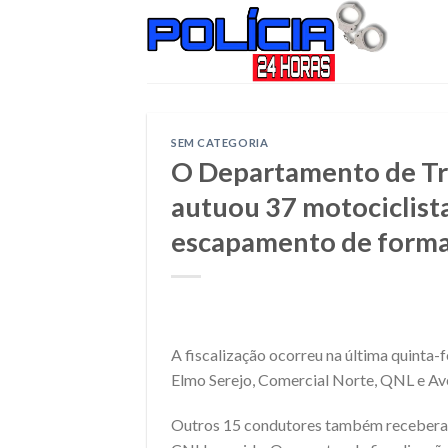
Skip
to
content
SEM CATEGORIA
O Departamento de Trâ
autuou 37 motociclista
escapamento de forma 
A fiscalização ocorreu na última quinta-
Elmo Serejo, Comercial Norte, QNL e Av
Outros 15 condutores também receberam 