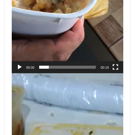
00:00
00:19
Tocador
de
vídeo