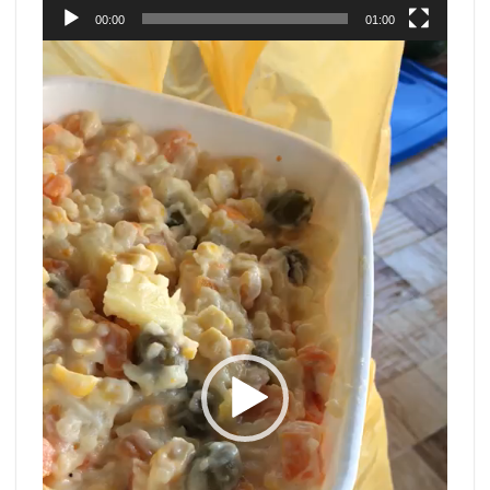
00:00
01:00
Tocador
de
vídeo