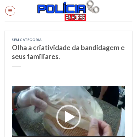
Skip
to
content
SEM CATEGORIA
Olha a criatividade da bandidagem e
seus familiares.
Tocador
de
vídeo