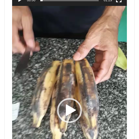
00:00
01:29
Tocador
de
vídeo