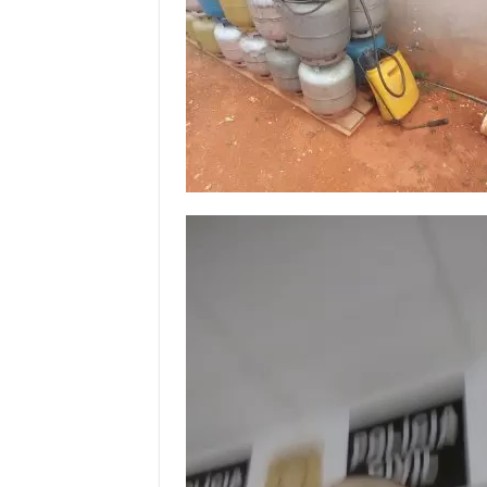
Tocador
de
vídeo