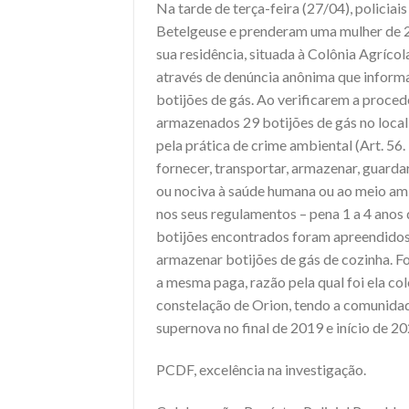
Na tarde de terça-feira (27/04), policiai
Betelgeuse e prenderam uma mulher de 2
sua residência, situada à Colônia Agrí
através de denúncia anônima que informav
botijões de gás. Ao verificarem a proce
armazenados 29 botijões de gás no local,
pela prática de crime ambiental (Art. 56.
fornecer, transportar, armazenar, guarda
ou nociva à saúde humana ou ao meio amb
nos seus regulamentos – pena 1 a 4 anos
botijões encontrados foram apreendidos
armazenar botijões de gás de cozinha. Fo
a mesma paga, razão pela qual foi ela co
constelação de Orion, tendo a comunida
supernova no final de 2019 e início de 2
PCDF, excelência na investigação.