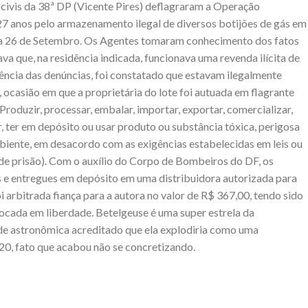
s civis da 38ª DP (Vicente Pires) deflagraram a Operação
7 anos pelo armazenamento ilegal de diversos botijões de gás em
cola 26 de Setembro. Os Agentes tomaram conhecimento dos fatos
a que, na residência indicada, funcionava uma revenda ilícita de
dência das denúncias, foi constatado que estavam ilegalmente
 ocasião em que a proprietária do lote foi autuada em flagrante
 Produzir, processar, embalar, importar, exportar, comercializar,
r, ter em depósito ou usar produto ou substância tóxica, perigosa
iente, em desacordo com as exigências estabelecidas em leis ou
 de prisão). Com o auxílio do Corpo de Bombeiros do DF, os
 e entregues em depósito em uma distribuidora autorizada para
i arbitrada fiança para a autora no valor de R$ 367,00, tendo sido
locada em liberdade. Betelgeuse é uma super estrela da
de astronômica acreditado que ela explodiria como uma
020, fato que acabou não se concretizando.