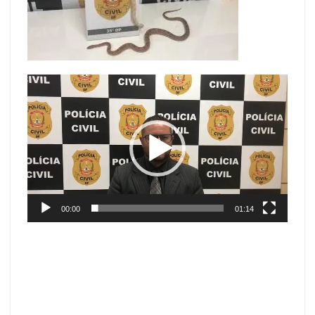
Tocador
de
vídeo
00:00
01:14