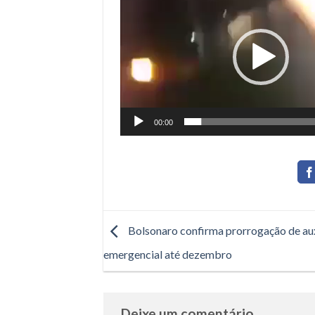
de
vídeo
00:00
Bolsonaro confirma prorrogação de aux
emergencial até dezembro
Deixe um comentário