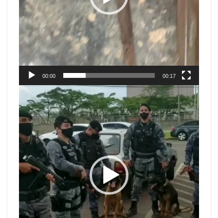
00:00
00:17
Tocador
de
vídeo