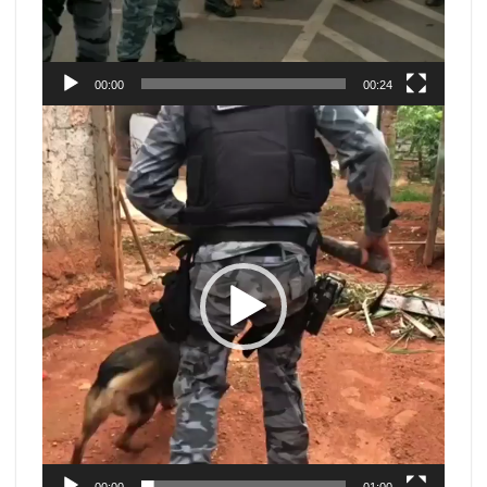
00:00
00:24
Tocador
de
vídeo
00:00
01:00