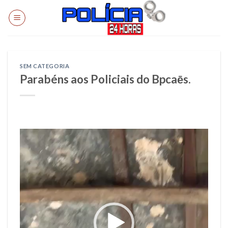
Skip
to
content
SEM CATEGORIA
Parabéns aos Policiais do Bpcaēs.
Tocador
de
vídeo