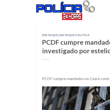
Skip
to
content
DESTAQUE
,
DESTAQUE
,
POLITICA
PCDF cumpre mandados
investigado por esteli
PCDF cumpre mandados no Ceará contra g