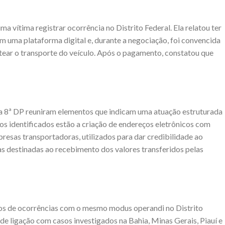
a vítima registrar ocorrência no Distrito Federal. Ela relatou ter
 uma plataforma digital e, durante a negociação, foi convencida
ustear o transporte do veículo. Após o pagamento, constatou que
 da 8ª DP reuniram elementos que indicam uma atuação estruturada
ios identificados estão a criação de endereços eletrônicos com
presas transportadoras, utilizados para dar credibilidade ao
s destinadas ao recebimento dos valores transferidos pelas
os de ocorrências com o mesmo modus operandi no Distrito
 de ligação com casos investigados na Bahia, Minas Gerais, Piauí e