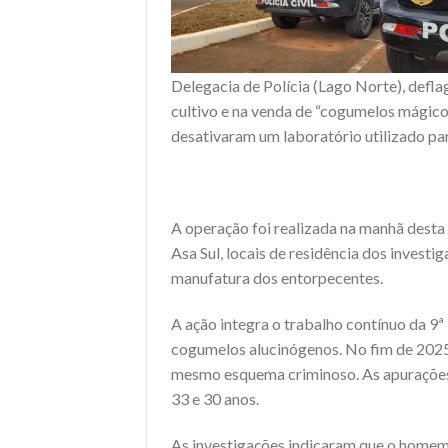
Delegacia de Polícia (Lago Norte), defl
cultivo e na venda de “cogumelos mágicos
desativaram um laboratório utilizado pa
A operação foi realizada na manhã desta 
Asa Sul, locais de residência dos invest
manufatura dos entorpecentes.
A ação integra o trabalho contínuo da 9
cogumelos alucinógenos. No fim de 2025
mesmo esquema criminoso. As apurações 
33 e 30 anos.
As investigações indicaram que o homem 