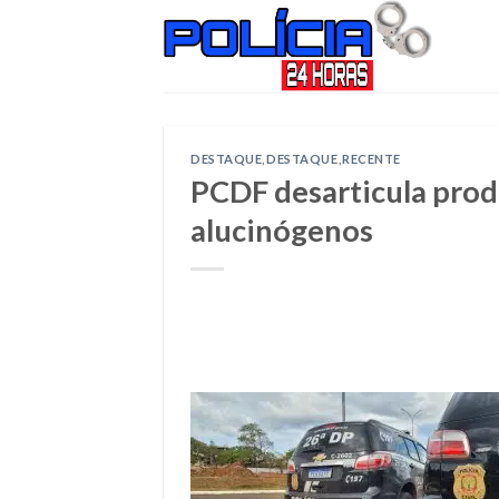
Skip
to
content
DESTAQUE
,
DESTAQUE
,
RECENTE
PCDF desarticula pro
alucinógenos