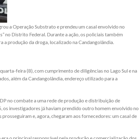
agrou a Operação Substrato e prendeu um casal envolvido no
” no Distrito Federal. Durante a ação, os policiais também
ra a produção da droga, localizado na Candangolândia.
quarta-feira (8), com cumprimento de diligências no Lago Sul e na
igados, além da Candangolândia, endereço utilizado para a
ª DP no combate a uma rede de produção e distribuição de
, os investigadores já haviam prendido outro homem envolvido no
prosseguiram e, agora, chegaram aos fornecedores: um casal de
era o principal responsável pela produção e comercialização dos