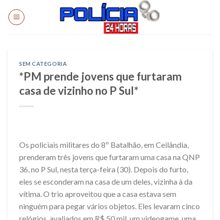
Skip
to
content
SEM CATEGORIA
*PM prende jovens que furtaram
casa de vizinho no P Sul*
Os policiais militares do 8º Batalhão, em Ceilândia,
prenderam três jovens que furtaram uma casa na QNP
36, no P Sul, nesta terça-feira (30). Depois do furto,
eles se esconderam na casa de um deles, vizinha à da
vítima. O trio aproveitou que a casa estava sem
ninguém para pegar vários objetos. Eles levaram cinco
relógios, avaliados em R$ 50 mil, um videogame, uma