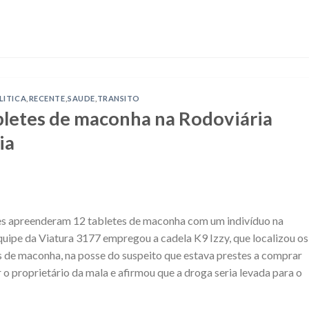
LITICA
,
RECENTE
,
SAUDE
,
TRANSITO
letes de maconha na Rodoviária
ia
ães apreenderam 12 tabletes de maconha com um indivíduo na
equipe da Viatura 3177 empregou a cadela K9 Izzy, que localizou os
os de maconha, na posse do suspeito que estava prestes a comprar
o proprietário da mala e afirmou que a droga seria levada para o