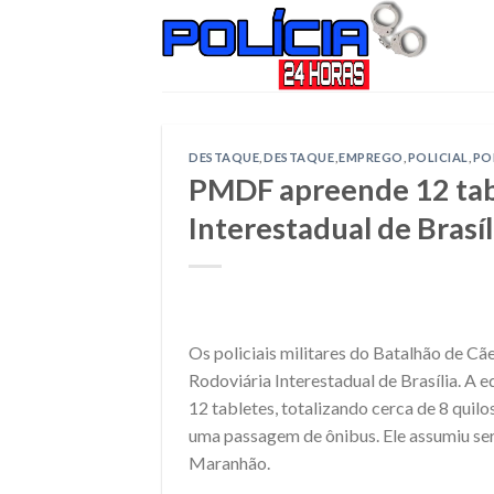
Skip
to
content
DESTAQUE
,
DESTAQUE
,
EMPREGO
,
POLICIAL
,
PO
PMDF apreende 12 tab
Interestadual de Brasíl
Os policiais militares do Batalhão de C
Rodoviária Interestadual de Brasília. A 
12 tabletes, totalizando cerca de 8 quil
uma passagem de ônibus. Ele assumiu ser 
Maranhão.