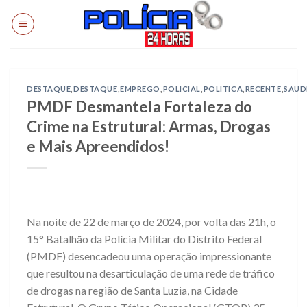
Skip
to
content
DESTAQUE
,
DESTAQUE
,
EMPREGO
,
POLICIAL
,
POLITICA
,
RECENTE
,
SAUD
PMDF Desmantela Fortaleza do
Crime na Estrutural: Armas, Drogas
e Mais Apreendidos!
Na noite de 22 de março de 2024, por volta das 21h, o
15° Batalhão da Polícia Militar do Distrito Federal
(PMDF) desencadeou uma operação impressionante
que resultou na desarticulação de uma rede de tráfico
de drogas na região de Santa Luzia, na Cidade