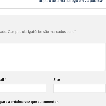
disparo de arma de fogo em via pública*
cado.
Campos obrigatórios são marcados com
*
ail
*
Site
para a próxima vez que eu comentar.