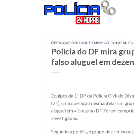
Skip
to
content
DESTAQUE
,
DESTAQUE
,
EMPREGO
,
POLICIAL
,
PO
Polícia do DF mira gru
falso aluguel em dezen
Equipes da 1ª DP da Polícia Civil do Di
(21), uma operação desmantelar um grup
aluguel em vítimas no DF. Foram cumpri
investigados.
Segundo a polícia, o grupo de criminosos 