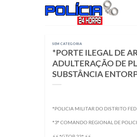
Skip
to
content
SEM CATEGORIA
*PORTE ILEGAL DE AR
ADULTERAÇÃO DE PL
SUBSTÂNCIA ENTOR
*POLICIA MILITAR DO DISTRITO FED
*3° COMANDO REGIONAL DE POLICI
⚡⚡ *GTOP 22* ⚡⚡