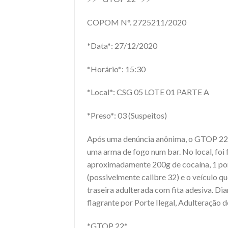
COPOM N°. 2725211/2020
*Data*: 27/12/2020
*Horário*: 15:30
*Local*: CSG 05 LOTE 01 PARTE A
*Preso*: 03 (Suspeitos)
Após uma denúncia anônima, o GTOP 22A 
uma arma de fogo num bar. No local, foi f
aproximadamente 200g de cocaína, 1 por
(possivelmente calibre 32) e o veículo q
traseira adulterada com fita adesiva. Di
flagrante por Porte Ilegal, Adulteração 
*GTOP 22*