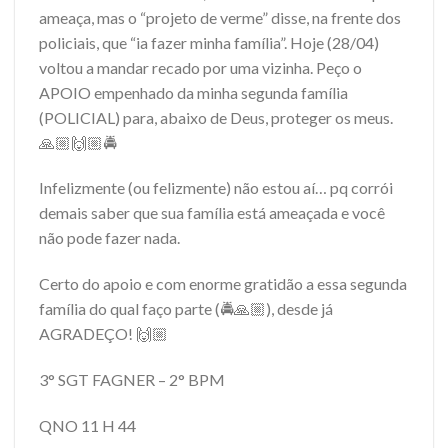
ameaça, mas o “projeto de verme” disse, na frente dos
policiais, que “ia fazer minha família”. Hoje (28/04)
voltou a mandar recado por uma vizinha. Peço o
APOIO empenhado da minha segunda família
(POLICIAL) para, abaixo de Deus, proteger os meus.
🙏🏼🙌🏼🚔
Infelizmente (ou felizmente) não estou aí… pq corrói
demais saber que sua família está ameaçada e você
não pode fazer nada.
Certo do apoio e com enorme gratidão a essa segunda
família do qual faço parte (🚔🙏🏼), desde já
AGRADEÇO! 🙌🏼
3° SGT FAGNER – 2° BPM
QNO 11 H 44