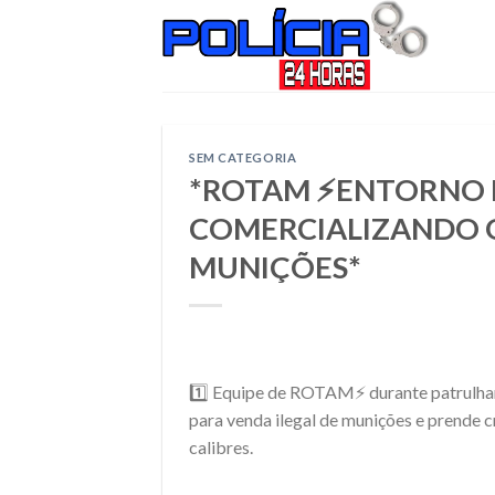
Skip
to
content
SEM CATEGORIA
*ROTAM ⚡ENTORNO 
COMERCIALIZANDO 
MUNIÇÕES*
1️⃣ Equipe de ROTAM⚡ durante patrulham
para venda ilegal de munições e prende 
calibres.