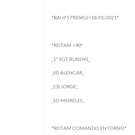
*RAI n°17920452⚡18/01/2021*
*ROTAM ⚡90*
_1º SGT RUBENS_
_SD ALENCAR_
_CB JORGE_
_SD MEIRELES_
*ROTAM COMANDO ENTORNO*