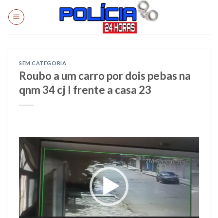
Skip
to
content
SEM CATEGORIA
Roubo a um carro por dois pebas na
qnm 34 cj l frente a casa 23
Tocador
de
vídeo