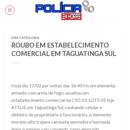
Skip
to
content
SEM CATEGORIA
ROUBO EM ESTABELECIMENTO
COMERCIAL EM TAGUATINGA SUL
Hoje dia 17/02 por voltas das 16:40 Hs um elemento
armado com arma de fogo, assaltou um
estabelecimento comercial na CSD 03. LOTE 01 loja
ATELIE em Taguatinga Sul, roubando celular e
dinheiro do proprietário e funcionários, o elemento
moreno alto trajava camiseta vermelha e bermuda
jeans o mesmo saiu correndo rumo ignorado.