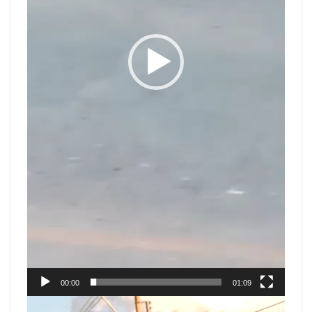
00:00
01:09
Tocador