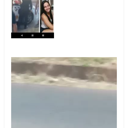
Tocador
de
vídeo