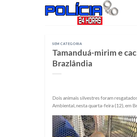
Skip
to
content
SEM CATEGORIA
Tamanduá-mirim e cac
Brazlândia
Dois animais silvestres foram resgatados
Ambiental, nesta quarta-feira (12), em B