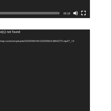
00:18
e(s) not found
om.br/wp-content/uploads/2020/08/VID-20200824-WA0275.mp4?_=2