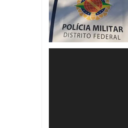
Tocador
de
vídeo