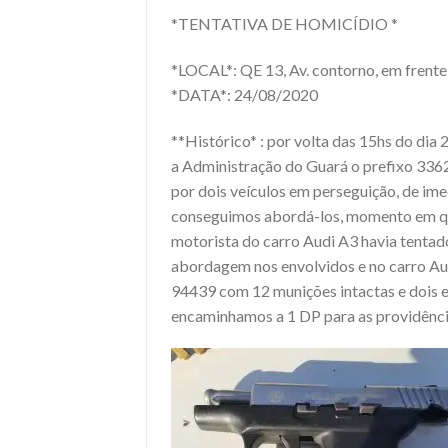
*TENTATIVA DE HOMICÍDIO *
*LOCAL*: QE 13, Av. contorno, em frente
*DATA*: 24/08/2020
**Histórico* : por volta das 15hs do di
a Administração do Guará o prefixo 33
por dois veículos em perseguição, de i
conseguimos abordá-los, momento em qu
motorista do carro Audi A3 havia tentado
abordagem nos envolvidos e no carro Au
94439 com 12 munições intactas e dois e
encaminhamos a 1 DP para as providênci