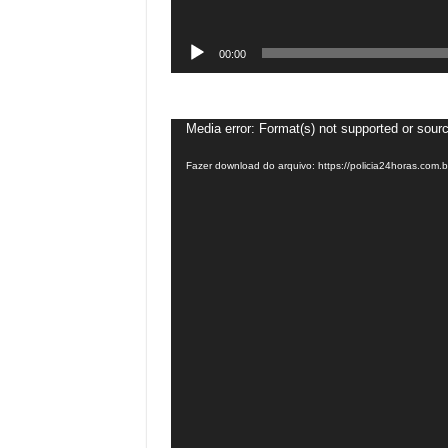
00:00
Tocador
Media error: Format(s) not supported or sourc
de
Fazer download do arquivo: https://policia24horas.c
vídeo