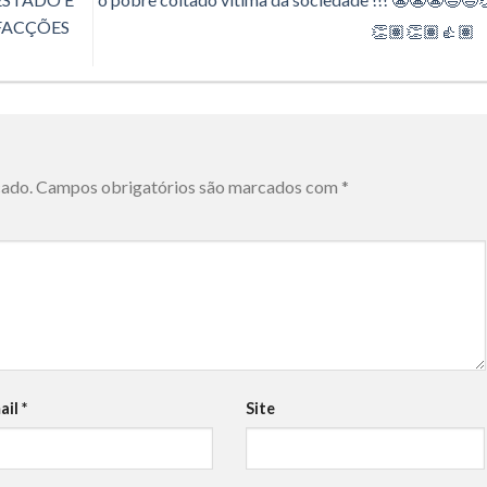
FACÇÕES
👏🏽👏🏽👍🏽
cado.
Campos obrigatórios são marcados com
*
ail
*
Site