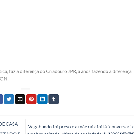
ica, faz a diferença do Criadouro JPR, a anos fazendo a diferença
SON.
DE CASA
Vagabundo foi preso e a mãe raiz foi lá “conversar”
o pobre coitado vítima da sociedade !!! 😬😬😬😅😅
ESTADO E