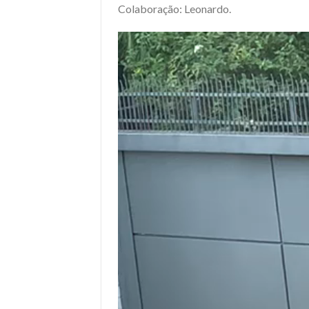
Colaboração: Leonardo.
Tocador
de
vídeo