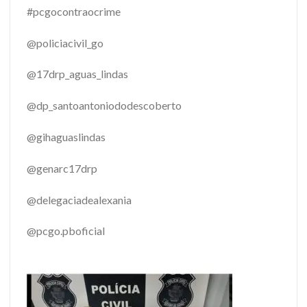
#pcgocontraocrime
@policiacivil_go
@17drp_aguas_lindas
@dp_santoantoniododescoberto
@gihaguaslindas
@genarc17drp
@delegaciadealexania
@pcgo.pboficial