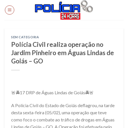
Skip
to
content
SEM CATEGORIA
Polícia Civil realiza operação no
Jardim Pinheiro em Águas Lindas de
Goiás – GO
🚨🚔17 DRP de Águas Lindas de Goiás🚔🚨
A Polícia Civil do Estado de Goiás deflagrou, na tarde
desta sexta-feira (05/02), uma operação que teve
como foco o combate ao tráfico de drogas em Águas
Lindas de Goiás – GO. A Operação foi efetuada pelo